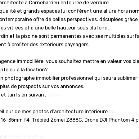
’architecte à Cornebarrieu entourée de verdure.
qualité et grands espaces lui confèrent une allure hors nor
ontemporaine offre de belles perspectives, décuplées grâce
s vitrées et à une belle hauteur sous plafond.
ardin et la piscine sont permanentes avec ses multiples surf
ent à profiter des extérieurs paysagers.
agence immobilière, vous souhaitez mettre en valeur vos bi
ente ou à la location?
un photographe immobilier professionnel qui saura sublimer
r plus de prospects sur vos annonces.
 et tarifs en suivant
ce lien
illeur de mes photos d’architecture intérieure
ici
, 16-35mm f4, Trépied Zomei Z888C, Drone DJI Phantom 4 p
bilier-Architecture