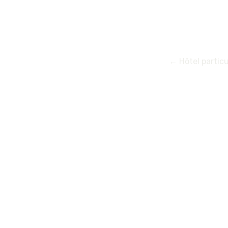
←
Hôtel particu
NAVIGATIO
DES
ARTICLES