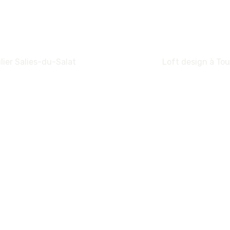
lier Salies-du-Salat
Loft design à To
N