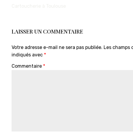
NAVIGATION
Cartoucherie à Toulouse
DES
ARTICLES
LAISSER UN COMMENTAIRE
Votre adresse e-mail ne sera pas publiée.
Les champs o
indiqués avec
*
Commentaire
*