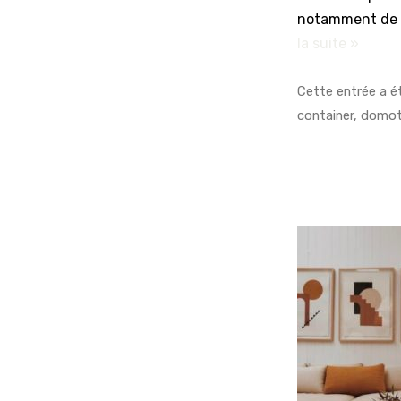
notamment de p
la suite »
Cette entrée a é
container
,
domot