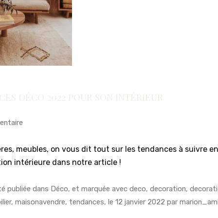
CES DÉCO 2022 POUR SON INTÉRIEUR
entaire
res, meubles, on vous dit tout sur les tendances à suivre e
ion intérieure dans notre article !
té publiée dans
Déco
, et marquée avec
deco
,
decoration
,
decorat
lier
,
maisonavendre
,
tendances
, le
12 janvier 2022
par
marion_am