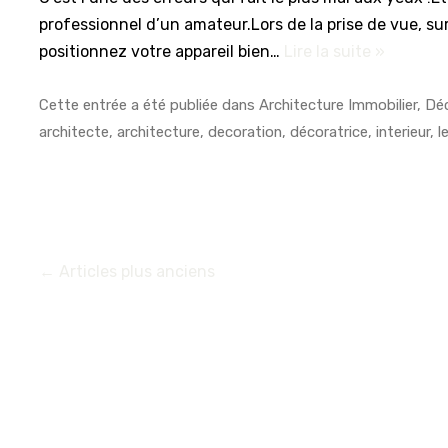
professionnel d’un amateur.Lors de la prise de vue, sur
positionnez votre appareil bien…
Lire la suite »
Cette entrée a été publiée dans
Architecture Immobilier
,
Dé
architecte
,
architecture
,
decoration
,
décoratrice
,
interieur
, l
←
Articles plus anciens
NAVIGATION
DES
ARTICLES