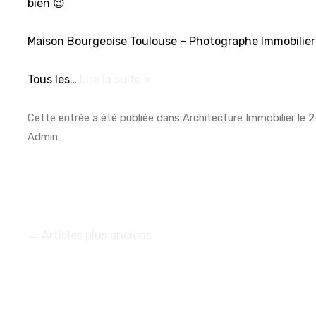
bien 😉
Maison Bourgeoise Toulouse – Photographe Immobilier
Tous les…
Lire la suite »
Cette entrée a été publiée dans
Architecture Immobilier
le
2
Admin
.
←
Articles plus anciens
NAVIGATION
DES
ARTICLES